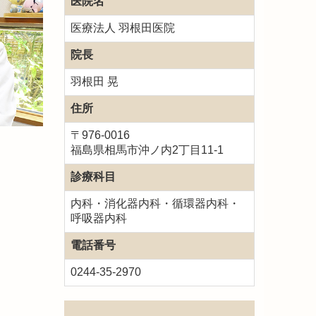
医院名
医療法人 羽根田医院
院長
羽根田 晃
住所
〒976-0016
福島県相馬市沖ノ内2丁目11-1
診療科目
内科・消化器内科・循環器内科・
呼吸器内科
電話番号
0244-35-2970